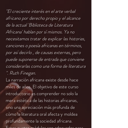
"El creciente interés en el arte verbal
africano por derecho propio y el alcance
de la actual 'Biblioteca de Literatura
Africana' hablan por sí mismos. Ya no
necesitamos tratar de explicar las historias,
canciones o poesía africanas en términos,
por así decirlo , de causas externas, pero
puede suponerse de entrada que conviene
considerarlas como una forma de literatura
". Ruth Finegan.
La narración africana existe desde hace
miles de años. El objetivo de este curso
introductorio es comprender no solo la
mera estética de las historias africanas,
sino una apreciación más profunda de
cómo la literatura oral afecta y moldea
profundamente la sociedad africana.
Estos cuatro módulos son adecuados para