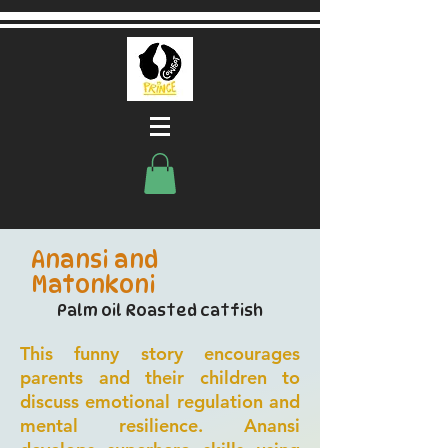
Anansi and
Matonkoni
Palm oil Roasted catfish
This funny story encourages
parents and their children to
discuss emotional regulation and
mental resilience. Anansi