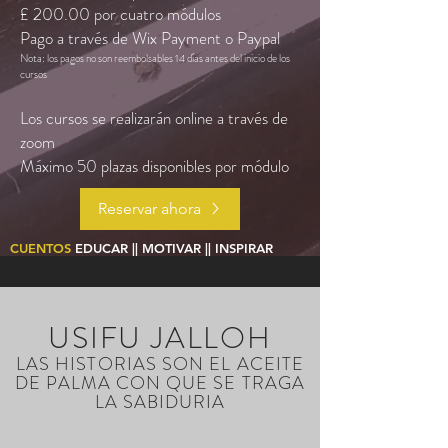
£ 200.00 por cuatro módulos
Pago a través de Wix Payment o Paypal
Nota: los pagos no son reembolsables 14 días antes del inicio de los
cursos
Los cursos se realizarán online a través de
zoom
Máximo 50 plazas disponibles por módulo
Reservar ahora
CUENTOS
EDUCAR || MOTIVAR || INSPIRAR
USIFU JALLOH
LAS HISTORIAS SON EL ACEITE
DE PALMA CON QUE SE TRAGA
LA SABIDURIA