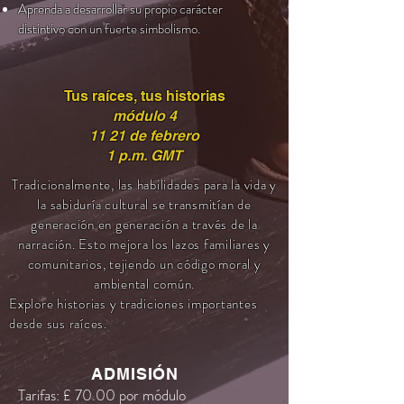
Aprenda a desarrollar su propio carácter
distintivo con un fuerte simbolismo.
Tus raíces, tus historias
módulo 4
11 21 de febrero
1 p.m. GMT
Tradicionalmente, las habilidades para la vida y
la sabiduría cultural se transmitían de
generación en generación a través de la
narración. Esto mejora los lazos familiares y
comunitarios, tejiendo un código moral y
ambiental común.
Explore historias y tradiciones importantes
desde sus raíces.
ADMISIÓN
Tarifas: £ 70.00 por módulo