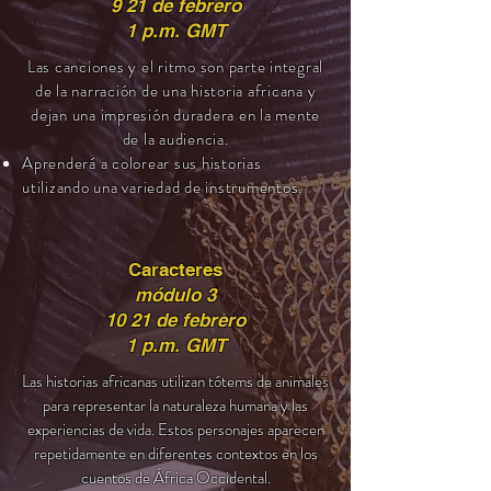
9 21 de febrero
1 p.m. GMT
Las canciones y el ritmo son parte integral
de la narración de una historia africana y
dejan una impresión duradera en la mente
de la audiencia.
Aprenderá a colorear sus historias
utilizando una variedad de instrumentos.
Caracteres
módulo 3
10 21 de febrero
1 p.m. GMT
Las historias africanas utilizan tótems de animales
para representar la naturaleza humana y las
experiencias de vida. Estos personajes aparecen
repetidamente en diferentes contextos en los
cuentos de África Occidental.