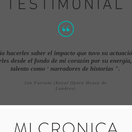
TESTIMONIAL
ía hacerles saber el impacto que tuvo su actuaci
les desde el fondo de mi corazón por su energía,
talento como
narradores de historias
".
"
Jen Farrant (Royal Opera House de
Londres)
MI CRONICA