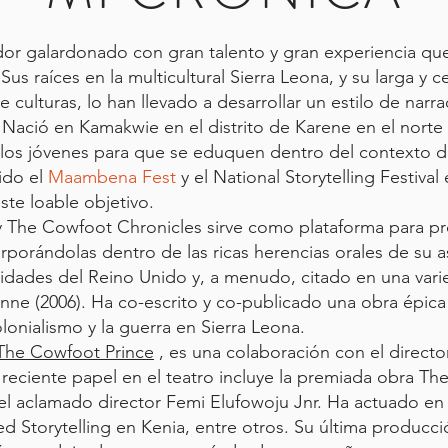
cador galardonado con gran talento y gran experiencia qu
s raíces en la multicultural Sierra Leona, y su larga y c
culturas, lo han llevado a desarrollar un estilo de narr
. Nació en Kamakwie en el distrito de Karene en el norte
a los jóvenes para que se eduquen dentro del contexto d
cido el
Maambena Fest
y el National Storytelling Festival
este loable objetivo.
 The Cowfoot Chronicles sirve como plataforma para pro
orporándolas dentro de las ricas herencias orales de su 
rsidades del Reino Unido y, a menudo, citado en una var
ne (2006). Ha co-escrito y co-publicado una obra épica 
olonialismo y la guerra en Sierra Leona.
The Cowfoot Prince
, es una colaboración con el directo
 reciente papel en el teatro incluye la premiada obra The
el aclamado director Femi Elufowoju Jnr. Ha actuado en el
ined Storytelling en Kenia, entre otros. Su última produc