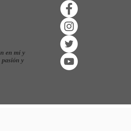
ón en mí y
 pasión y