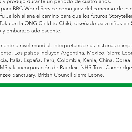
ló y produjo durante un período de cuatro años.
para BBC World Service como juez del concurso de escri
u Jalloh allana el camino para que los futuros Storytelle
 Tok con la ONG Child to Child, diseñado para niños en 
o y embarazo adolescente.
mente a nivel mundial, interpretando sus historias e impa
ento. Los países incluyen Argentina, México, Sierra Leo
ia, Italia, España, Perú, Colombia, Kenia, China, Corea d
 OMS y la incorporación de Raedex, NHS Trust Cambridge
e Sanctuary, British Council Sierra Leone.
ER PEQUEÑO ES INSIGNIFICATIVO, INTENTE EST
HABITACIÓN CON UN MOSQUITO" PRINCE PIE