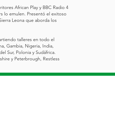
tores African Play y BBC Radio 4
rs lo emulen. Presentó el exitoso
Sierra Leona que aborda los
rtiendo talleres en todo el
na, Gambia, Nigeria, India,
el Sur, Polonia y Sudáfrica.
shire y Peterbrough, Restless
AR ENCERRADO EN UNA