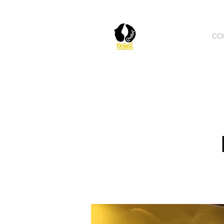
CASA
CO